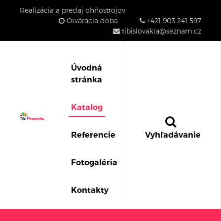
Realizácia a predaj ohňostrojov
Otváracia doba
+421 903 241 597
tibislovakia@seznam.cz
Úvodná
stránka
Katalog
Referencie
Vyhľadávanie
Fotogaléria
Kontakty