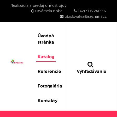
Realizácia a predaj ohňostrojov
Otváracia doba
+421 903 241 597
tibislovakia@seznam.cz
Úvodná
stránka
Katalog
Referencie
Vyhľadávanie
Fotogaléria
Kontakty